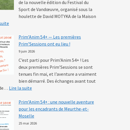
de la nouvelle édition du Festival du
Sport de Vandœuvre, organisé sous la
houlette de David MOTYKA de la Maison
: Festival du Sport de Vandœuvre — Le volley s’invite sur le sy
 suite
Prim’Anim 54+ — Les premières
Prim’Sessions ont eu lieu !
9 juin 2026
C’est parti pour Prim’Anim 54+ ! Les
deux premières Prim’Sessions se sont
tenues fin mai, et l’aventure a vraiment
bien démarré. Des échanges avant tout
: Prim’Anim 54+ — Les premières Prim’Sessions ont
é de…
Lire la suite
Prim’Anim 54+ : une nouvelle aventure
pour les encadrants de Meurthe-et-
Moselle
25 mai 2026