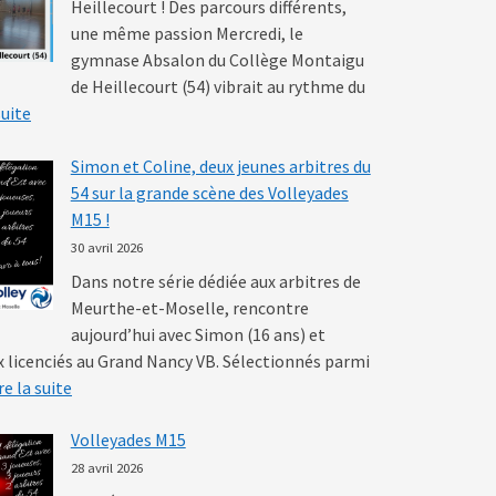
Heillecourt ! Des parcours différents,
une même passion Mercredi, le
gymnase Absalon du Collège Montaigu
de Heillecourt (54) vibrait au rythme du
: Finales Académiques UNSS Benjamins
suite
Simon et Coline, deux jeunes arbitres du
54 sur la grande scène des Volleyades
M15 !
30 avril 2026
Dans notre série dédiée aux arbitres de
Meurthe-et-Moselle, rencontre
aujourd’hui avec Simon (16 ans) et
ux licenciés au Grand Nancy VB. Sélectionnés parmi
: Simon et Coline, deux jeunes arbitres du 54 sur la gran
re la suite
Volleyades M15
28 avril 2026