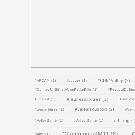
#CD54Volley
(2)
#AFCAM
(1)
#bouger
(1)
#DonnezUnSiffletAUnePetiteFille
(1)
#FestivalDuSpo
#jeunesarbitres
(3)
#inclusif
(1)
#SoftVol
#valeursdusport
(2)
#tousarbitres
(1)
#Van
arbitrage
#VolleySanté
(1)
#Volley Santé
(1)
ChampionnatM11
(8)
C
Baby
(1)