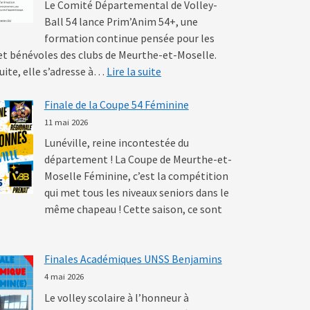
Le Comité Départemental de Volley-
Ball 54 lance Prim’Anim 54+, une
formation continue pensée pour les
et bénévoles des clubs de Meurthe-et-Moselle.
: Prim’Anim 54+ : une nouvelle
uite, elle s’adresse à…
Lire la suite
Finale de la Coupe 54 Féminine
11 mai 2026
Lunéville, reine incontestée du
département ! La Coupe de Meurthe-et-
Moselle Féminine, c’est la compétition
qui met tous les niveaux seniors dans le
même chapeau ! Cette saison, ce sont
 de la Coupe 54 Féminine
Finales Académiques UNSS Benjamins
4 mai 2026
Le volley scolaire à l’honneur à