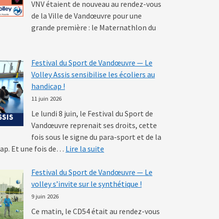
VNV étaient de nouveau au rendez-vous
de la Ville de Vandœuvre pour une
grande première : le Maternathlon du
 Maternathlon de Vandœuvre — Le volley à la conquête des tout-pet
Festival du Sport de Vandœuvre — Le
Volley Assis sensibilise les écoliers au
handicap !
11 juin 2026
Le lundi 8 juin, le Festival du Sport de
Vandœuvre reprenait ses droits, cette
fois sous le signe du para-sport et de la
: Festival du Sport de Vandœuvre — 
cap. Et une fois de…
Lire la suite
Festival du Sport de Vandœuvre — Le
volley s’invite sur le synthétique !
9 juin 2026
Ce matin, le CD54 était au rendez-vous