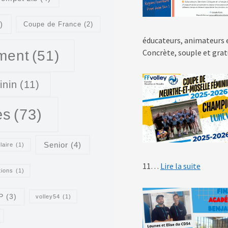
)
Coupe de France
(2)
éducateurs, animateurs 
ment
(51)
Concrète, souple et grat
inin
(11)
es
(73)
Senior
(4)
laire
(1)
: Finale
11…
Lire la suite
tions
(1)
P
(3)
volley54
(1)