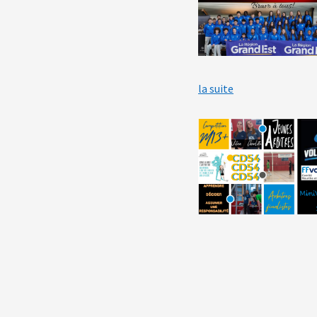
: Volleyades M15
la suite