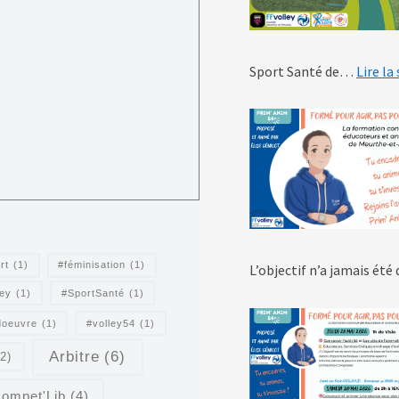
Sport Santé de…
Lire la
rt
(1)
#féminisation
(1)
L’objectif n’a jamais ét
ley
(1)
#SportSanté
(1)
doeuvre
(1)
#volley54
(1)
Arbitre
(6)
(2)
ompet'Lib
(4)