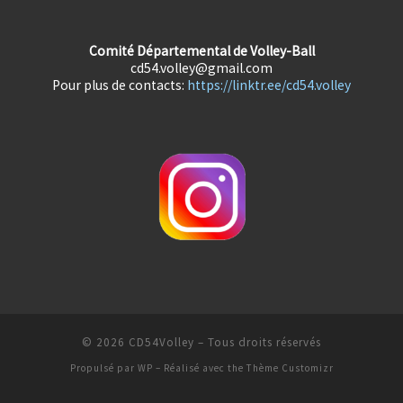
Comité Départemental de Volley-Ball
cd54.volley@gmail.com
Pour plus de contacts:
https://linktr.ee/cd54.volley
© 2026
CD54Volley
– Tous droits réservés
Propulsé par
WP
– Réalisé avec the
Thème Customizr