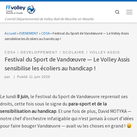
Passer au contenu
Search
Men
Comité Départemental de Volley-Ball de Meurthe-et-Moselle
Accueil
»
EVENEMENT
»
CD54
»
Festival du Sport de Vandœuvre — Le Volley Assis
sensibilise les écoliers au handicap !
CD54
DEVELOPPEMENT
SCOLAIRE
VOLLEY ASSIS
Festival du Sport de Vandœuvre — Le Volley Assis
sensibilise les écoliers au handicap !
par
|
Publié
11 juin 2026
Le lundi
8 juin
, le Festival du Sport de Vandœuvre reprenait ses
droits, cette fois sous le signe du
para-sport et de la
sensibilisation au handicap
. Et une fois de plus, David MOTYKA —
notre chef d’orchestre infatigable qui n’est jamais à court d’idées
pour faire bouger Vandœuvre — avait vu les choses en grand !