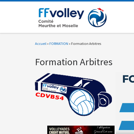
Passer au contenu
Accueil
»
FORMATION
»
Formation Arbitres
Formation Arbitres