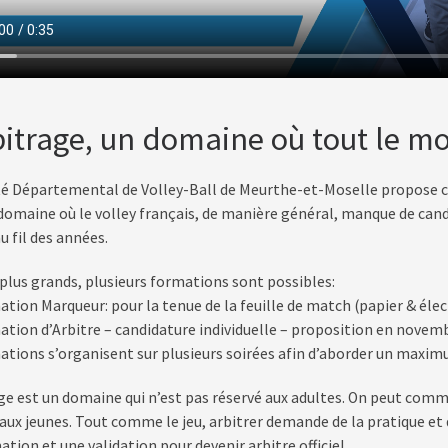
bitrage, un domaine où tout le m
é Départemental de Volley-Ball de Meurthe-et-Moselle propose ch
 domaine où le volley français, de manière général, manque de cand
u fil des années.
 plus grands, plusieurs formations sont possibles:
ation Marqueur: pour la tenue de la feuille de match (papier & élec
mation d’Arbitre – candidature individuelle – proposition en novem
ations s’organisent sur plusieurs soirées afin d’aborder un maximu
age est un domaine qui n’est pas réservé aux adultes. On peut comm
aux jeunes. Tout comme le jeu, arbitrer demande de la pratique et d
tion et une validation pour devenir arbitre officiel.