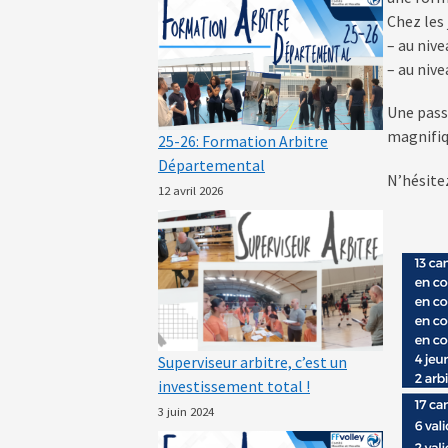
Chez les 
– au nive
– au nive
Une passe
magnifiq
25-26: Formation Arbitre
Départemental
N’hésite
12 avril 2026
Superviseur arbitre, c’est un
investissement total !
3 juin 2024