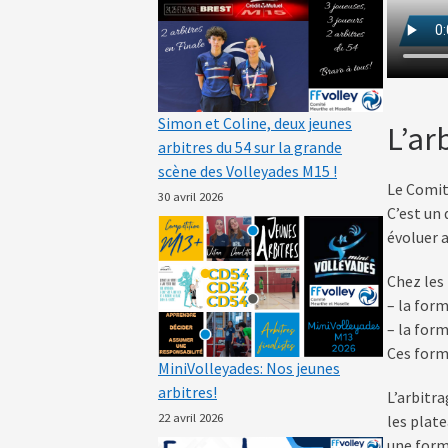
Simon et Coline, deux jeunes
L’ar
arbitres du 54 sur la grande
scène des Volleyades M15 !
Le Comit
30 avril 2026
C’est un
évoluer a
Chez les
– la form
– la for
Ces form
MiniVolleyades: Nos jeunes
arbitres!
L’arbitr
22 avril 2026
les plate
une forma