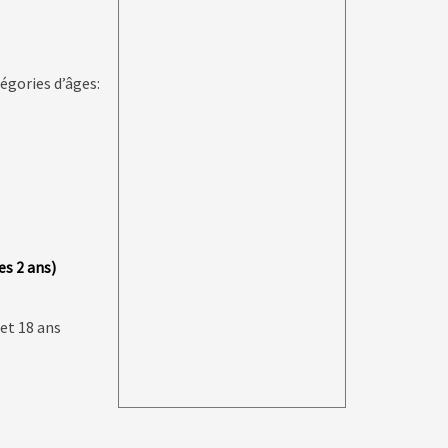
égories d’âges:
les 2 ans)
et 18 ans