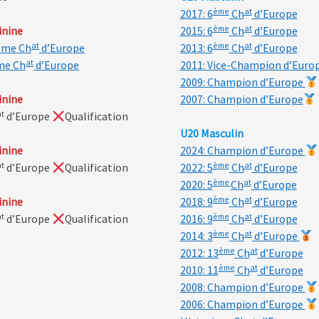
ème
at
2017: 6
Ch
d’Europe
ème
at
inine
2015: 6
Ch
d’Europe
at
ème
at
ème Ch
d’Europe
2013: 6
Ch
d’Europe
at
me Ch
d’Europe
2011: Vice-Champion d’Euro
2009: Champion d’Europe
inine
2007: Champion d’Europe
at
d’Europe
Qualification
U20 Masculin
inine
2024: Champion d’Europe
at
ème
at
d’Europe
Qualification
2022: 5
Ch
d’Europe
ème
at
2020: 5
Ch
d’Europe
ème
at
inine
2018: 9
Ch
d’Europe
at
ème
at
d’Europe
Qualification
2016: 9
Ch
d’Europe
ème
at
2014: 3
Ch
d’Europe
ème
at
2012: 13
Ch
d’Europe
ème
at
2010: 11
Ch
d’Europe
2008: Champion d’Europe
2006: Champion d’Europe