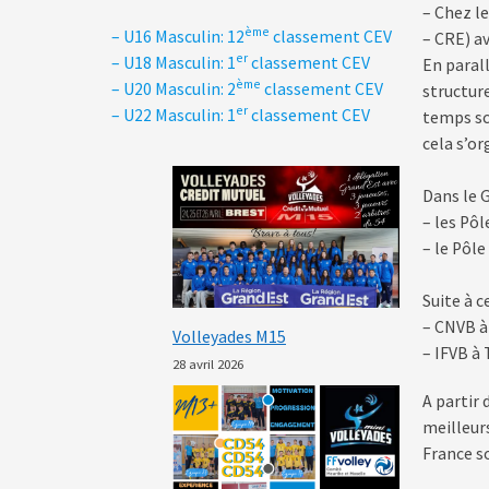
– Chez l
ème
– U16 Masculin: 12
classement CEV
– CRE) av
er
– U18 Masculin: 1
classement CEV
En parall
ème
– U20 Masculin: 2
classement CEV
structure
er
– U22 Masculin: 1
classement CEV
temps sc
cela s’o
Dans le Gr
– les Pô
– le Pôl
Suite à c
– CNVB à
Volleyades M15
– IFVB à 
28 avril 2026
A partir
meilleurs
France s