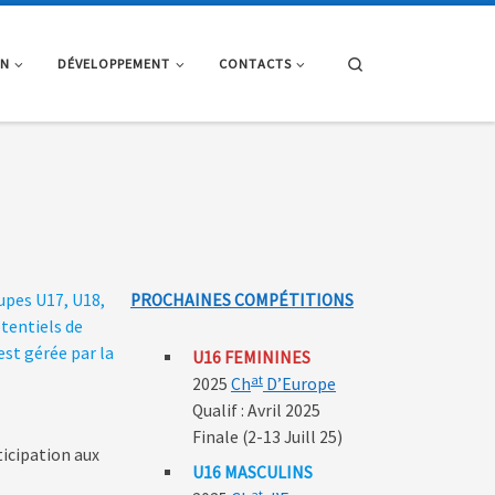
Search
ON
DÉVELOPPEMENT
CONTACTS
upes U17, U18,
PROCHAINES COMPÉTITIONS
tentiels de
est gérée par la
U16 FEMININES
at
2025
Ch
D’Europe
Qualif : Avril 2025
Finale (2-13 Juill 25)
ticipation aux
U16 MASCULINS
at