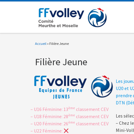
Passer au contenu
Accueil
»
Filière Jeune
Filière Jeune
Les joue
U20 et U
prendre d
DTN (Dét
ème
– U16 Féminine: 13
classement CEV
ème
Les séle
– U18 Féminine: 28
classement CEV
ème
– Chez l
– U20 Féminine: 26
classement CEV
Mini-Vol
– U22 Féminine: