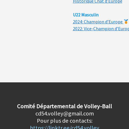
Historique Chat d’Europe
U22 Masculin
2024: Champion d’Europe
2022: Vice-Champion d’Euro
Comité Départemental de Volley-Ball
cd54.volley@gmail.com
Pour plus de contacts:
https://linktr.ee/cd54.volley