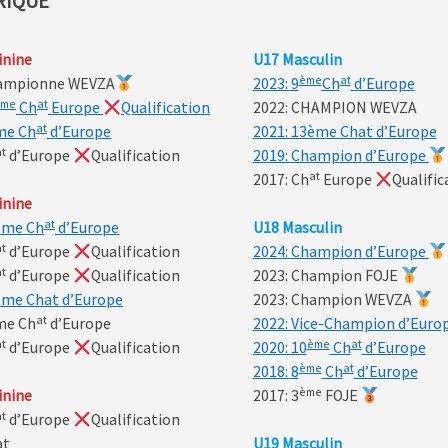
RIQUE
inine
U17 Masculin
ème
at
hampionne WEVZA
2023: 9
Ch
d’Europe
ème
at
Ch
Europe
Qualification
2022: CHAMPION WEVZA
at
me Ch
d’Europe
2021: 13ème Chat d’Europe
at
d’Europe
Qualification
2019: Champion d’Europe
at
2017: Ch
Europe
Qualific
inine
at
ème Ch
d’Europe
U18 Masculin
at
d’Europe
Qualification
2024: Champion d’Europe
at
d’Europe
Qualification
2023: Champion FOJE
ème Chat d’Europe
2023: Champion WEVZA
at
me Ch
d’Europe
2022: Vice-Champion d’Euro
at
ème
at
d’Europe
Qualification
2020: 10
Ch
d’Europe
ème
at
2018: 8
Ch
d’Europe
ème
inine
2017: 3
FOJE
at
d’Europe
Qualification
at
U19 Masculin