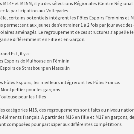
es M14F et M15M, il y a des sélections Régionales (Centre Régiona
ec la participation aux Volleyades
èle, certains potentiels intègrent les Pôles Espoirs Féminins et M
s permettent aux jeunes de s’entrainer 1 à 2 fois par jour avec des
olaires aménagés. Le regroupement de ces structures s’appelle le
rganise différemment en Fille et en Garçon.
and Est, il y a :
les Espoirs de Mulhouse en Féminin
e Espoirs de Strasbourg en Masculin
es Pôles Espoirs, les meilleurs intégreront les Pôles France:
 Montpellier pour les garçons
Toulouse pour les filles
 des catégories M15, des regroupements sont faits au niveau nation
 éléments français. A partir des M16 en fille et M17 en garçons, d
ont composées pour participer aux différentes compétitions.