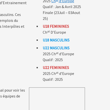
2025
Ch
d’Europe
l d’Entrainement
Qualif : Jan & Avril 2025
Finale (23Juil – 03Aout
asculins. Ces
25)
 emplois du
s Interpôles et
U18 FEMININES
at
Ch
D’Europe
U18 MASCULINS
U22 MASCULINS
at
2025 Ch
d’Europe
Qualif : 2025
U22 FEMININES
at
2025 Ch
d’Europe
Qualif : 2025
al pour voir les
es équipes de