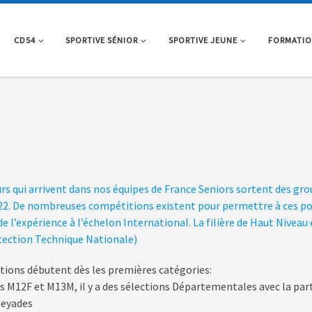
CD54
SPORTIVE SÉNIOR
SPORTIVE JEUNE
FORMATI
urs qui arrivent dans nos équipes de France Seniors sortent des gro
22. De nombreuses compétitions existent pour permettre à ces po
e l’expérience à l’échelon International. La filière de Haut Niveau 
ection Technique Nationale)
ctions débutent dès les premières catégories:
es M12F et M13M, il y a des sélections Départementales avec la par
leyades