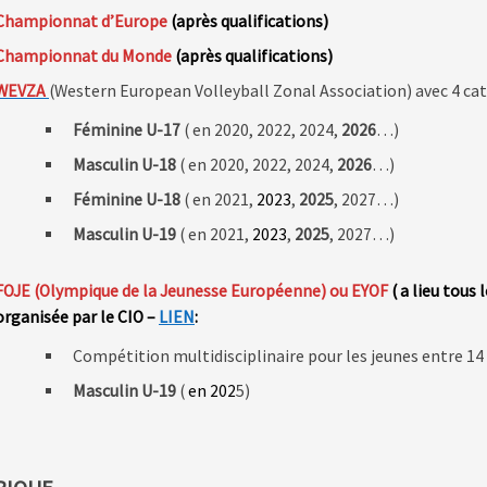
Championnat d’Europe
(après qualifications)
Championnat du Monde
(après qualifications)
WEVZA
(Western European Volleyball Zonal Association) avec 4 cat
Féminine U-17
( en 2020, 2022, 2024,
2026
…)
Masculin U-18
( en 2020, 2022, 2024,
2026
…)
Féminine
U-18
( en 2021,
2023
,
2025
, 2027…)
Masculin U-19
( en 2021,
2023
,
2025
, 2027…)
FOJE (Olympique de la Jeunesse Européenne) ou EYOF
( a lieu tous 
organisée par le CIO –
LIEN
:
Compétition multidisciplinaire pour les jeunes entre 14 
Masculin U-19
(
en 202
5)