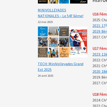
HISTO
MINIVOLLEYADES
U16 Fém
NATIONALES – Le 54F 6ème!
2025: C
22 mai 2025
2021: 17
2019: 8è
2017: Ch
U17 Fém
2023: 12
2022: Ch
TECH: MiniVolleyades Grand
2021: Ch
Est 2025
2020: 18
24 avril 2025
2019: 8è
2017: Ch
U18 Fém
2024: Ch
2022: Ch