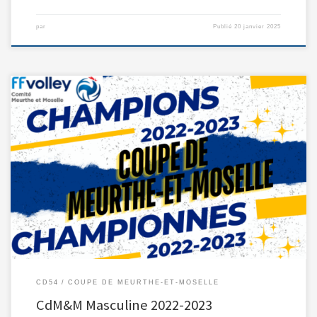
par
Publié
20 janvier 2025
La Coupe Masculine de Meurthe-et-Moselle est une compétition annuelle
qui […]
CD54
COUPE DE MEURTHE-ET-MOSELLE
CdM&M Masculine 2022-2023