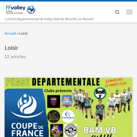
Passer au contenu
Search
Men
Comité Départemental de Volley-Ball de Meurthe-et-Moselle
Accueil
»
Loisir
Loisir
12 articles
Ce fut un record de participation cette saison pour la […]