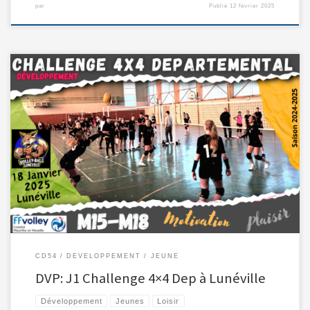
par
Publié
12 février 2025
18 janvier 2025: C’est parti pour le Challenge Départemental 4×4 […]
CD54
DEVELOPPEMENT
JEUNE
DVP: J1 Challenge 4×4 Dep à Lunéville
Développement
Jeunes
Loisir