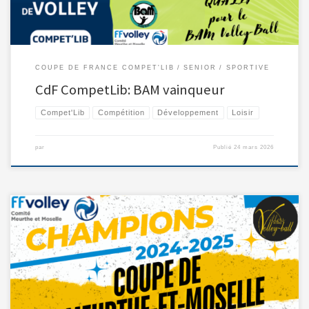
COUPE DE FRANCE COMPET'LIB
SENIOR
SPORTIVE
CdF CompetLib: BAM vainqueur
Compet'Lib
Compétition
Développement
Loisir
par
Publié
24 mars 2026
Le CHAMPION de la Coupe de Meurthe-et-Moselle est le COS […]