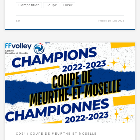
Compétition
Coupe
Loisir
par
Publié
15 juin 2023
La Coupe Féminine de Meurthe-Moselle est une compétition annuelle qui
[…]
CD54
COUPE DE MEURTHE-ET-MOSELLE