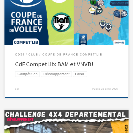
C’est ce week-end que nos les équipes Meurthe-et-Mosellanes qualifiées lors
[…]
CD54
CLUB
COUPE DE FRANCE COMPET'LIB
CdF CompetLib: BAM et VNVB!
Compétition
Développement
Loisir
par
Publié
25 avril 2025