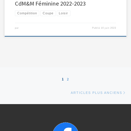
CdM&M Féminine 2022-2023
Compétition
Coupe
Loisir
par
Publié
10 juin 2023
Navigation dans les articles
1
2
Art
ARTICLES PLUS ANCIENS