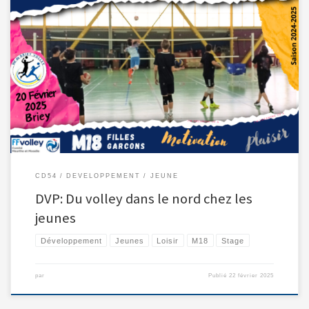
Dans le cadre de l’accompagnement des clubs et en partenariat […]
CD54
DEVELOPPEMENT
JEUNE
DVP: Du volley dans le nord chez les
jeunes
Développement
Jeunes
Loisir
M18
Stage
par
Publié
22 février 2025