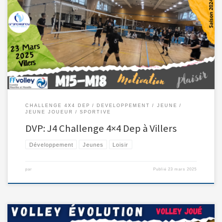
23 Mars 2025: 4ème journée pour cette nouvelle compétition. Des […]
CHALLENGE 4X4 DEP
DEVELOPPEMENT
JEUNE
JEUNE JOUEUR
SPORTIVE
DVP: J4 Challenge 4×4 Dep à Villers
Développement
Jeunes
Loisir
par
Publié
23 mars 2025