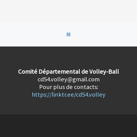
RETOUR À LA LISTE DES AR
Comité Départemental de Volley-Ball
cd54.volley@gmail.com
Pour plus de contacts:
https://linktr.ee/cd54.volley