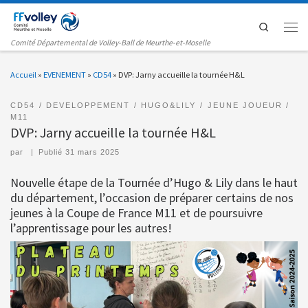
Passer au contenu
Search
Men
Comité Départemental de Volley-Ball de Meurthe-et-Moselle
Accueil
»
EVENEMENT
»
CD54
»
DVP: Jarny accueille la tournée H&L
CD54
DEVELOPPEMENT
HUGO&LILY
JEUNE JOUEUR
M11
DVP: Jarny accueille la tournée H&L
par
|
Publié
31 mars 2025
Nouvelle étape de la Tournée d’Hugo & Lily dans le haut
du département, l’occasion de préparer certains de nos
jeunes à la Coupe de France M11 et de poursuivre
l’apprentissage pour les autres!