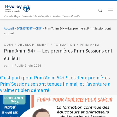
Passer au contenu
Search
Men
Comité Départemental de Volley-Ball de Meurthe-et-Moselle
Accueil
»
EVENEMENT
»
CD54
»
Prim’Anim 54+ — Les premières Prim’Sessions ont
eu lieu !
CD54
DEVELOPPEMENT
FORMATION
PRIM ANIM
Prim’Anim 54+ — Les premières Prim’Sessions ont
eu lieu !
par
|
Publié
9 juin 2026
C’est parti pour Prim’Anim 54+ ! Les deux premières
Prim’Sessions se sont tenues fin mai, et l’aventure a
vraiment bien démarré.