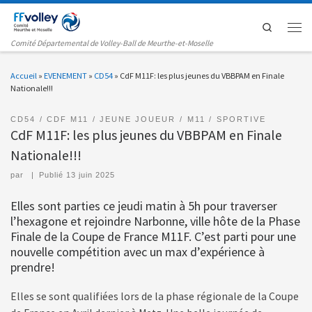
Passer au contenu
Search
Men
Comité Départemental de Volley-Ball de Meurthe-et-Moselle
Accueil
»
EVENEMENT
»
CD54
»
CdF M11F: les plus jeunes du VBBPAM en Finale
Nationale!!!
CD54
CDF M11
JEUNE JOUEUR
M11
SPORTIVE
CdF M11F: les plus jeunes du VBBPAM en Finale
Nationale!!!
par
|
Publié
13 juin 2025
Elles sont parties ce jeudi matin à 5h pour traverser
l’hexagone et rejoindre Narbonne, ville hôte de la Phase
Finale de la Coupe de France M11F. C’est parti pour une
nouvelle compétition avec un max d’expérience à
prendre!
Elles se sont qualifiées lors de la phase régionale de la Coupe