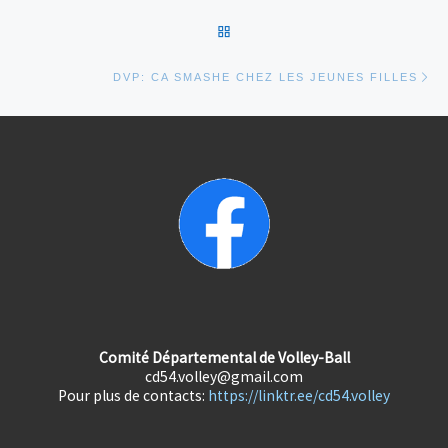
RETOUR À LA LISTE DES AR
Art
DVP: CA SMASHE CHEZ LES JEUNES FILLES
Comité Départemental de Volley-Ball
cd54.volley@gmail.com
Pour plus de contacts:
https://linktr.ee/cd54.volley