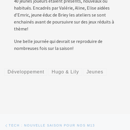
40 jeunes joueurs étaient présents, nouveaux ou
habitués. Encadrés par Valérie, Aline, Elise aidées
d’Emric, jeune éduc de Briey les ateliers se sont
enchainés avant de poursuivre sur des jeux réduits à
thème!
Une belle journée qui devrait se reproduire de
nombreuses fois sur la saison!
Développement
Hugo & Lily
Jeunes
Parcourir les articles
Article précédent
TECH : NOUVELLE SAISON POUR NOS M13