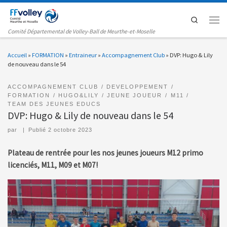
Passer au contenu
Search
Men
Comité Départemental de Volley-Ball de Meurthe-et-Moselle
Accueil
»
FORMATION
»
Entraineur
»
Accompagnement Club
»
DVP: Hugo & Lily
de nouveau dans le 54
ACCOMPAGNEMENT CLUB
DEVELOPPEMENT
FORMATION
HUGO&LILY
JEUNE JOUEUR
M11
TEAM DES JEUNES EDUCS
DVP: Hugo & Lily de nouveau dans le 54
par
|
Publié
2 octobre 2023
Plateau de rentrée pour les nos jeunes joueurs M12 primo
licenciés, M11, M09 et M07!