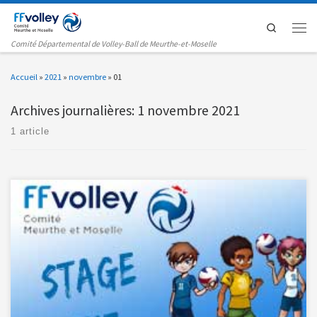
Passer au contenu
Search
Men
Comité Départemental de Volley-Ball de Meurthe-et-Moselle
Accueil
»
2021
»
novembre
»
01
Archives journalières:
1 novembre 2021
1 article
Lundi 25 et Mardi 26 Octobre 2021, 35 jeunes joueurs […]