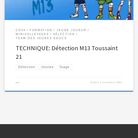
CD54
FORMATION
JEUNE JOUEUR
MINIVOLLEYADES
SÉLECTION
TEAM DES JEUNES EDUCS
TECHNIQUE: Détection M13 Toussaint
21
Détection
Jeunes
Stage
par
Publié
1 novembre 2021