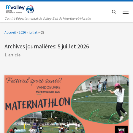
Passer au contenu
Search
Men
Comité Départemental de Volley-Ball de Meurthe-et-Moselle
Accueil
»
2026
»
juillet
»
05
Archives journalières:
5 juillet 2026
1 article
Après le Festival du Sport, le CD54 et le VNV […]