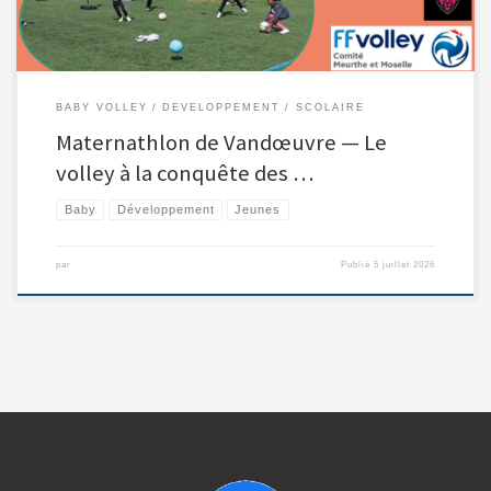
BABY VOLLEY
DEVELOPPEMENT
SCOLAIRE
Maternathlon de Vandœuvre — Le
volley à la conquête des …
Baby
Développement
Jeunes
par
Publié
5 juillet 2026